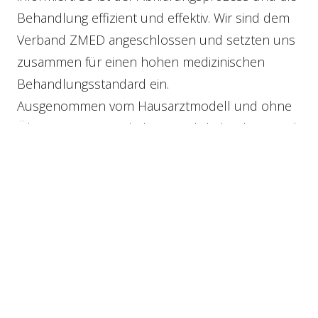
Behandlung effizient und effektiv. Wir sind dem
Verband ZMED angeschlossen und setzten uns
zusammen für einen hohen medizinischen
Behandlungsstandard ein.
Ausgenommen vom Hausarztmodell und ohne
Überweisung: Gynäkologie, Ophthalmologie und
Kinderärzte.
Bitte kontaktieren Sie uns im Zweifelsfall, um
unerwünschte Kosten Ihrer Krankenkasse zu
vermeiden.
Team